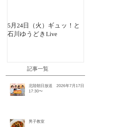
5月24日（火）ギュッ！と
12月22日（水
石川ゆうどきLive
送 15:42〜
川ゆうどきLiv
記事一覧
北陸朝日放送 2026年7月17日
17:30〜
男子教室