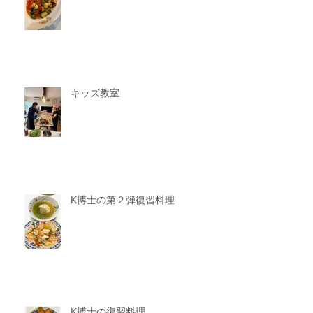
キッズ教室
K博士の第２弾復習料理
K博士の復習料理