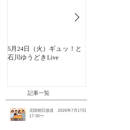
5月24日（火）ギュッ！と
12月22日（水
石川ゆうどきLive
送 15:42〜
川ゆうどきLiv
記事一覧
北陸朝日放送 2026年7月17日
17:30〜