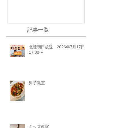
川ゆうどきLiv
記事一覧
北陸朝日放送 2026年7月17日
17:30〜
男子教室
キッズ教室