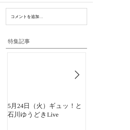
コメントを追加…
特集記事
5月24日（火）ギュッ！と
12月22日（水
石川ゆうどきLive
送 15:42〜
川ゆうどきLiv