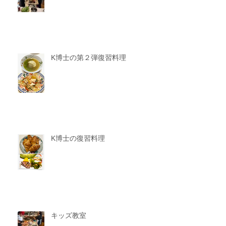
K博士の第２弾復習料理
K博士の復習料理
キッズ教室