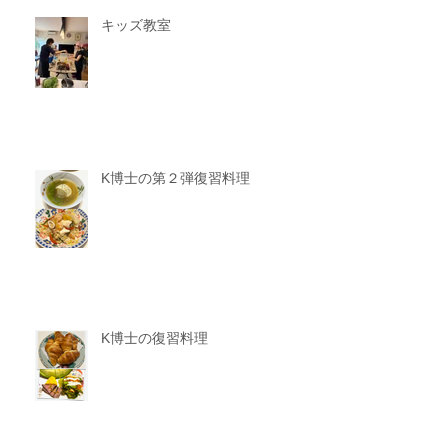
キッズ教室
K博士の第２弾復習料理
K博士の復習料理