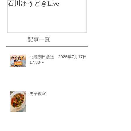
石川ゆうどきLive
送 15:42〜
川ゆうどきLiv
記事一覧
北陸朝日放送 2026年7月17日
17:30〜
男子教室