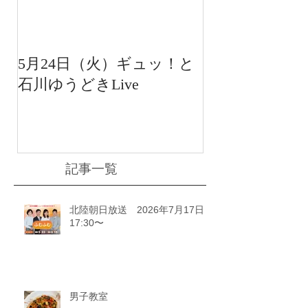
5月24日（火）ギュッ！と
12月22日（水
石川ゆうどきLive
送 15:42〜
川ゆうどきLiv
記事一覧
北陸朝日放送 2026年7月17日
17:30〜
男子教室