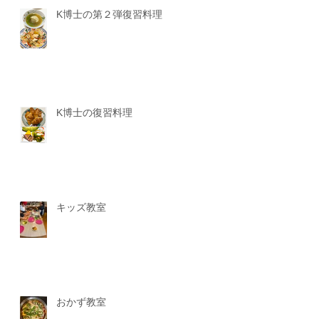
K博士の第２弾復習料理
K博士の復習料理
キッズ教室
おかず教室