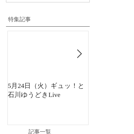
特集記事
5月24日（火）ギュッ！と
12月22日（水
石川ゆうどきLive
送 15:42〜
川ゆうどきLiv
記事一覧