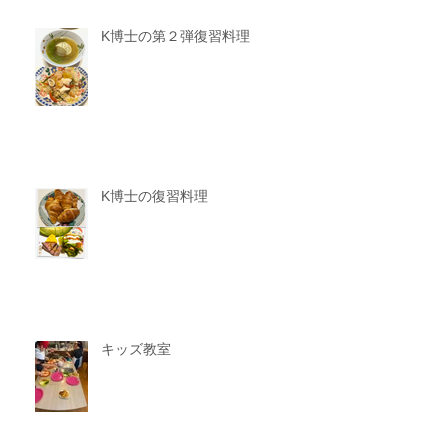
K博士の第２弾復習料理
K博士の復習料理
キッズ教室