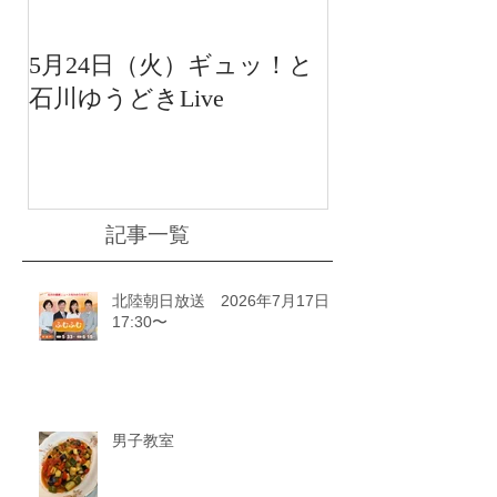
5月24日（火）ギュッ！と
12月22日（水
石川ゆうどきLive
送 15:42〜
川ゆうどきLiv
記事一覧
北陸朝日放送 2026年7月17日
17:30〜
男子教室