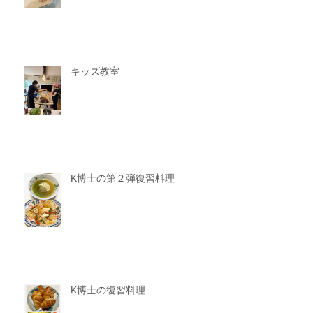
キッズ教室
K博士の第２弾復習料理
K博士の復習料理