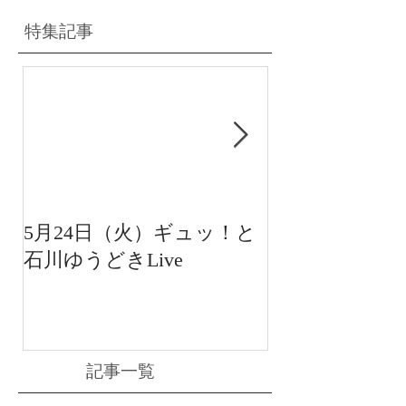
特集記事
5月24日（火）ギュッ！と
12月22日（水
石川ゆうどきLive
送 15:42〜
川ゆうどきLiv
記事一覧