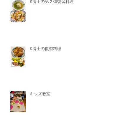
K博士の第２弾復習料理
K博士の復習料理
キッズ教室