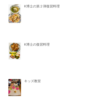
K博士の第２弾復習料理
K博士の復習料理
キッズ教室