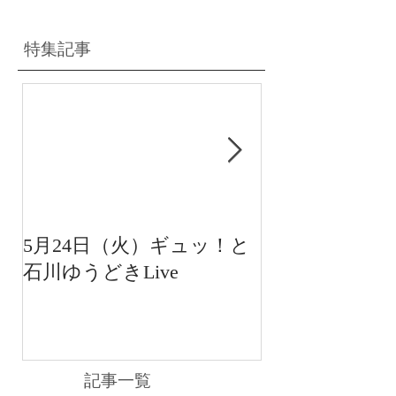
特集記事
5月24日（火）ギュッ！と
12月22日（水
石川ゆうどきLive
送 15:42〜
川ゆうどきLiv
記事一覧