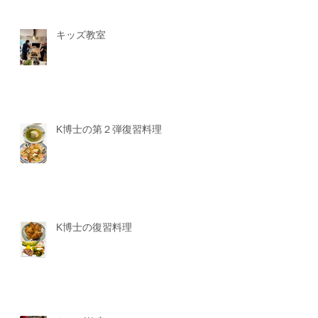
キッズ教室
K博士の第２弾復習料理
K博士の復習料理