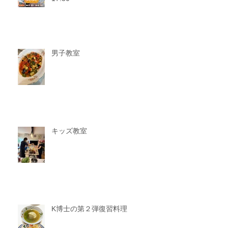
男子教室
キッズ教室
K博士の第２弾復習料理