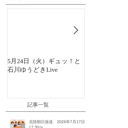
5月24日（火）ギュッ！と
12月22日（水
石川ゆうどきLive
送 15:42〜
川ゆうどきLiv
記事一覧
北陸朝日放送 2026年7月17日
17:30〜