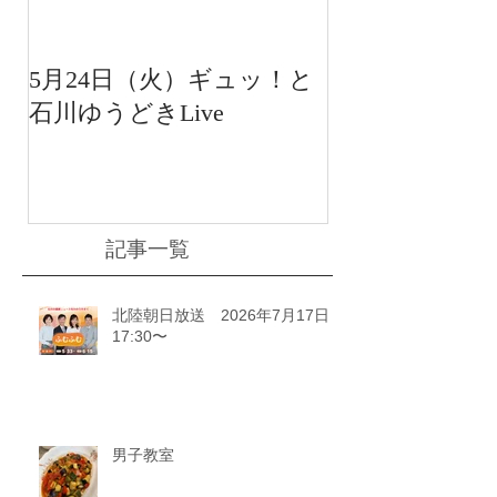
5月24日（火）ギュッ！と
12月22日（水
石川ゆうどきLive
送 15:42〜
川ゆうどきLiv
記事一覧
北陸朝日放送 2026年7月17日
17:30〜
男子教室