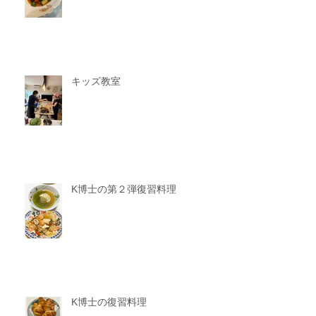
キッズ教室
K博士の第２弾復習料理
K博士の復習料理