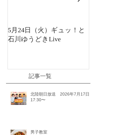
5月24日（火）ギュッ！と
12月22日（水
石川ゆうどきLive
送 15:42〜
川ゆうどきLiv
記事一覧
北陸朝日放送 2026年7月17日
17:30〜
男子教室