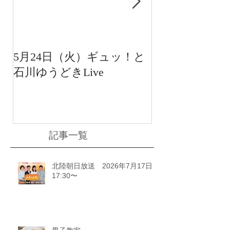
5月24日（火）ギュッ！と
12月22日（水
石川ゆうどきLive
送 15:42〜
川ゆうどきLiv
記事一覧
北陸朝日放送 2026年7月17日
17:30〜