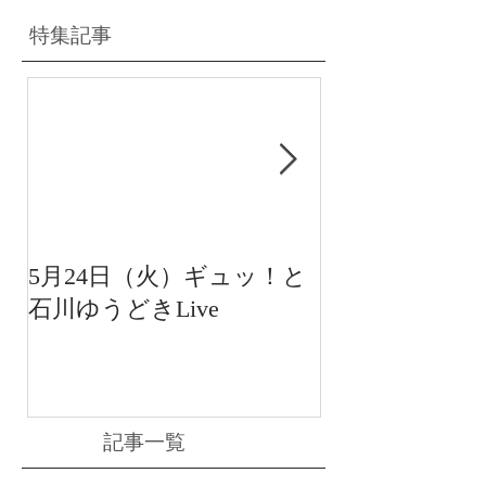
特集記事
5月24日（火）ギュッ！と
12月22日（水
石川ゆうどきLive
送 15:42〜
川ゆうどきLiv
記事一覧