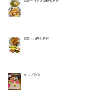
K博士の第２弾復習料理
K博士の復習料理
キッズ教室