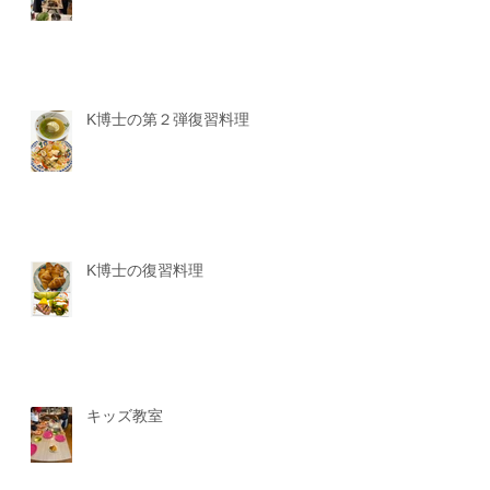
K博士の第２弾復習料理
K博士の復習料理
キッズ教室