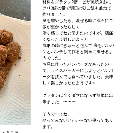
材料をグラタン2倍、ピザ風焼きおに
ぎり3倍の量で明日の朝ご飯も兼ねて
作りました。
量を増やしたら、混ぜる時に流石にご
飯が重かったらしく、
潰す感じでねと伝えたのですが、腕痛
くなったよ難しいよ～と
成形の時にぎゅっと包んで 底をパンパ
ンとパンチして作ると簡単に潰せるよ
うでした️。
お昼に作ったハンバーグがあったの
で、ライスバーガーにしようとハンバ
ーグを挟んでも食べていました。美味
しく楽しかったたようです️♫
グラタンは全くダマにならず簡単に出
来ました。〜〜〜
そうですよね。
やってみないとわからない事ってあり
ます。
るときこそ