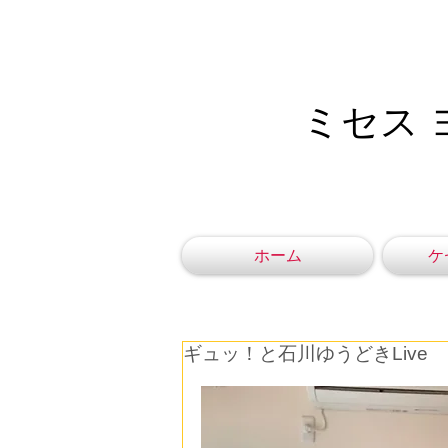
ミセス 
ホーム
ケ
ギュッ！と石川ゆうどきLive