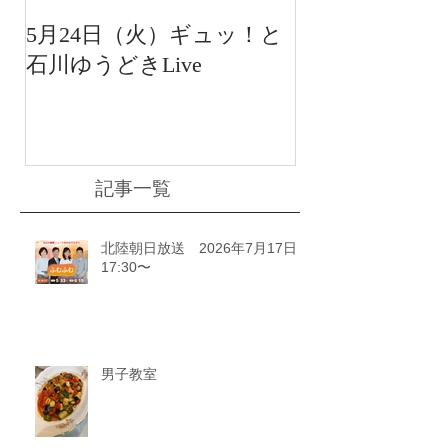
5月24日（火）ギュッ！と
12月22日（水
石川ゆうどきLive
送 15:42〜
川ゆうどきLiv
記事一覧
北陸朝日放送 2026年7月17日
17:30〜
男子教室