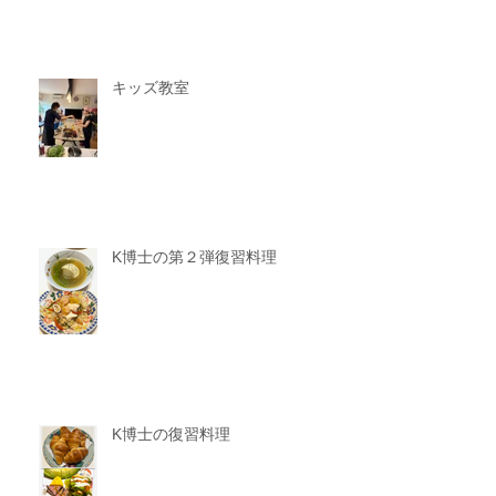
キッズ教室
K博士の第２弾復習料理
K博士の復習料理