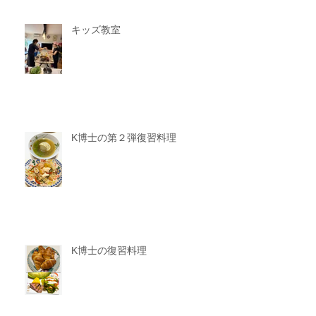
キッズ教室
K博士の第２弾復習料理
K博士の復習料理