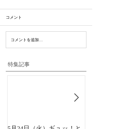
コメント
コメントを追加…
特集記事
5月24日（火）ギュッ！と
12月22日（水