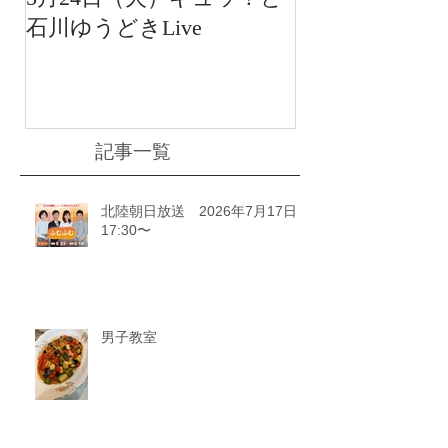
石川ゆうどきLive
送 15:42〜
川ゆうどきLiv
記事一覧
北陸朝日放送 2026年7月17日
17:30〜
男子教室