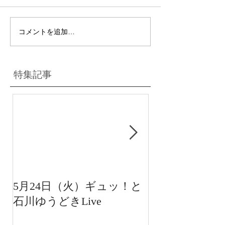
コメントを追加…
特集記事
5月24日（火）ギュッ！と
12月22日（水
石川ゆうどきLive
送 15:42〜
川ゆうどきLiv