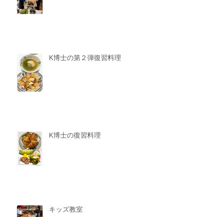
K博士の第２弾復習料理
K博士の復習料理
キッズ教室