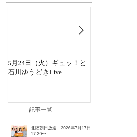
5月24日（火）ギュッ！と
12月22日（水
石川ゆうどきLive
送 15:42〜
川ゆうどきLiv
記事一覧
北陸朝日放送 2026年7月17日
17:30〜