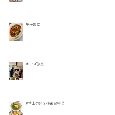
男子教室
キッズ教室
K博士の第２弾復習料理