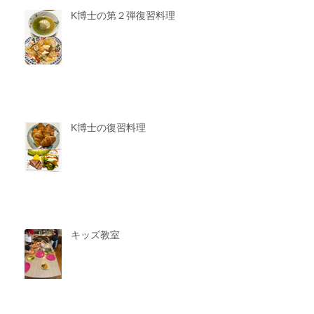
K博士の第２弾復習料理
K博士の復習料理
キッズ教室