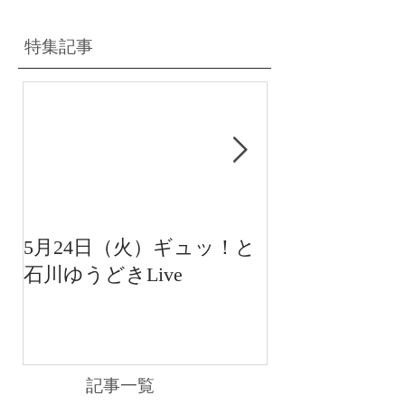
特集記事
5月24日（火）ギュッ！と
12月22日（水
石川ゆうどきLive
送 15:42〜
川ゆうどきLiv
記事一覧