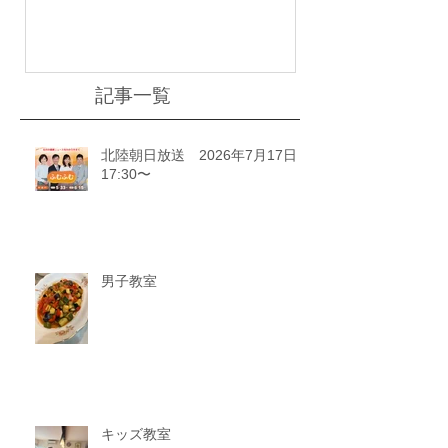
川ゆうどきLiv
記事一覧
北陸朝日放送 2026年7月17日
17:30〜
男子教室
キッズ教室