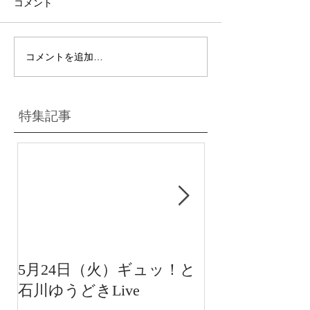
コメント
コメントを追加…
特集記事
5月24日（火）ギュッ！と
12月22日（水
石川ゆうどきLive
送 15:42〜