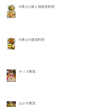
K博士の第２弾復習料理
K博士の復習料理
キッズ教室
おかず教室