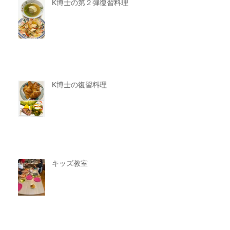
K博士の第２弾復習料理
K博士の復習料理
キッズ教室