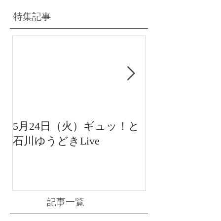
特集記事
5月24日（火）ギュッ！と
12月22日（水
石川ゆうどきLive
送 15:42〜
川ゆうどきLiv
記事一覧