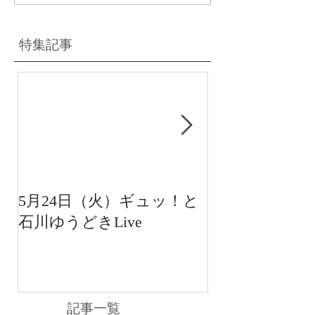
特集記事
5月24日（火）ギュッ！と
12月22日（水
石川ゆうどきLive
送 15:42〜
川ゆうどきLiv
記事一覧