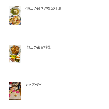
K博士の第２弾復習料理
K博士の復習料理
キッズ教室