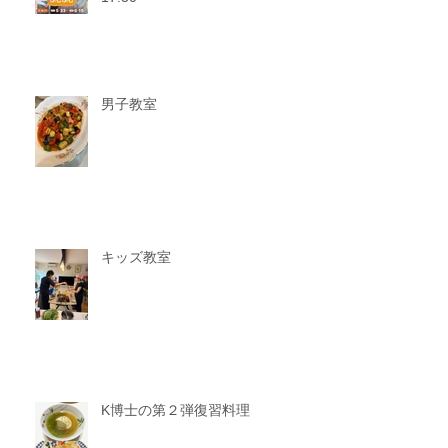
男子教室
キッズ教室
K博士の第２弾復習料理