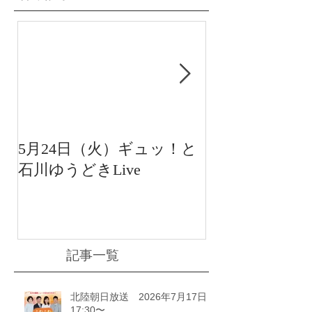
5月24日（火）ギュッ！と
12月22日（水
石川ゆうどきLive
送 15:42〜
川ゆうどきLiv
記事一覧
北陸朝日放送 2026年7月17日
17:30〜