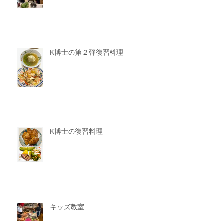
K博士の第２弾復習料理
K博士の復習料理
キッズ教室