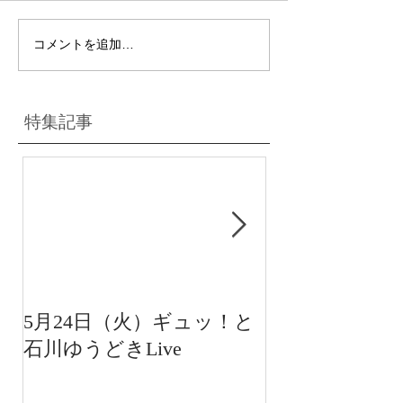
コメントを追加…
特集記事
5月24日（火）ギュッ！と
12月22日（水
石川ゆうどきLive
送 15:42〜
川ゆうどきLiv