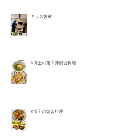
キッズ教室
K博士の第２弾復習料理
K博士の復習料理