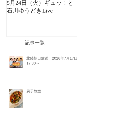
5月24日（火）ギュッ！と
12月22日（水
石川ゆうどきLive
送 15:42〜
川ゆうどきLiv
記事一覧
北陸朝日放送 2026年7月17日
17:30〜
男子教室