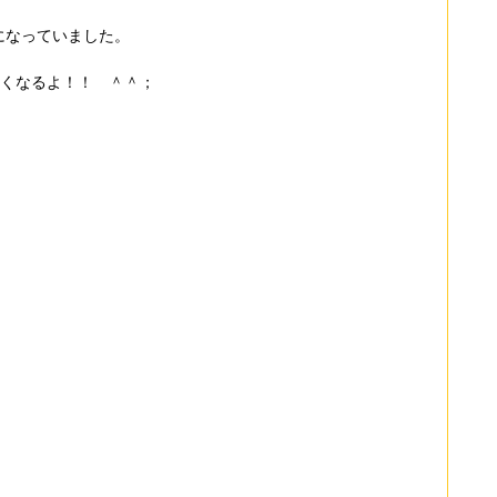
になっていました。
なくなるよ！！　＾＾；