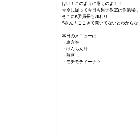
はい！このように巻くのよ！！
号令に従って今日も男子教室は作業場
そこにK委員長も加わり
Sさん！ここきて聞いてないとわから
本日のメニューは
・恵方巻
・けんちん汁
・蕪蒸し
・モチモチドーナツ