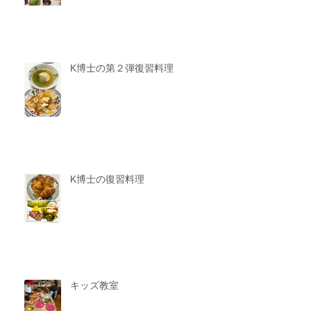
K博士の第２弾復習料理
K博士の復習料理
キッズ教室