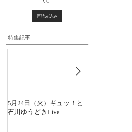
い。
再読み込み
特集記事
5月24日（火）ギュッ！と
12月22日（水
石川ゆうどきLive
送 15:42〜
川ゆうどきLiv