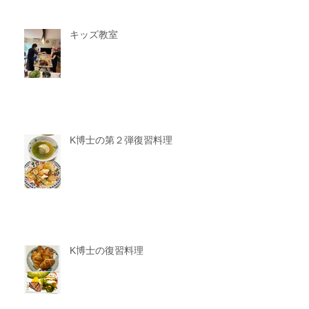
キッズ教室
K博士の第２弾復習料理
K博士の復習料理