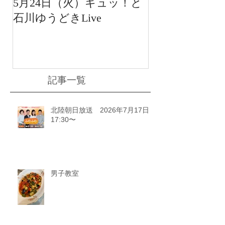
5月24日（火）ギュッ！と
12月22日（水
石川ゆうどきLive
送 15:42〜
川ゆうどきLiv
記事一覧
北陸朝日放送 2026年7月17日
17:30〜
男子教室