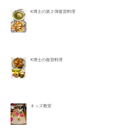
K博士の第２弾復習料理
K博士の復習料理
キッズ教室