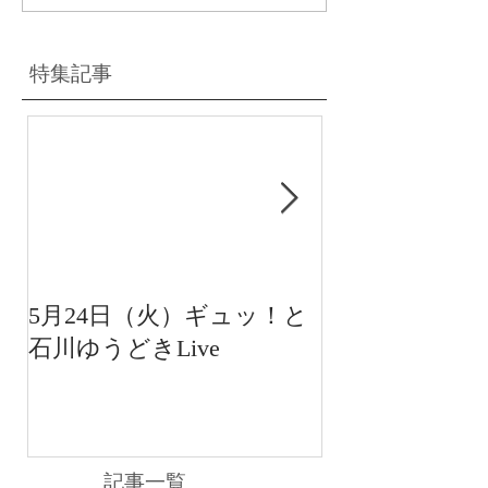
特集記事
5月24日（火）ギュッ！と
12月22日（水
石川ゆうどきLive
送 15:42〜
川ゆうどきLiv
記事一覧