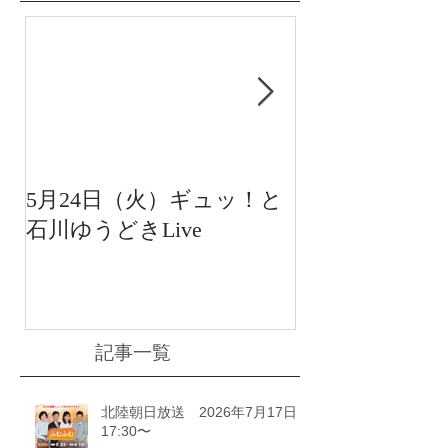
5月24日（火）ギュッ！と
12月22日（水
石川ゆうどきLive
送 15:42〜
川ゆうどきLiv
記事一覧
北陸朝日放送 2026年7月17日
17:30〜