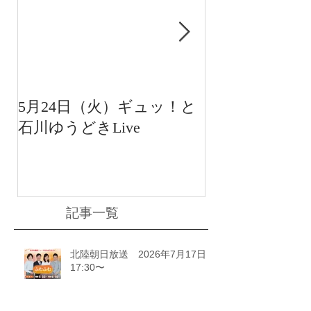
5月24日（火）ギュッ！と
12月22日（水
石川ゆうどきLive
送 15:42〜
川ゆうどきLiv
記事一覧
北陸朝日放送 2026年7月17日
17:30〜