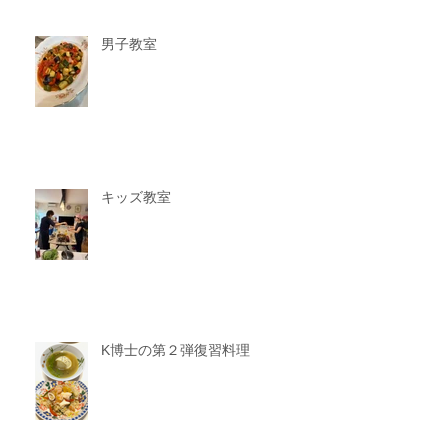
男子教室
キッズ教室
K博士の第２弾復習料理