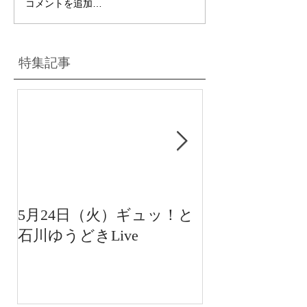
コメントを追加…
特集記事
5月24日（火）ギュッ！と
12月22日（水
石川ゆうどきLive
送 15:42〜
川ゆうどきLiv