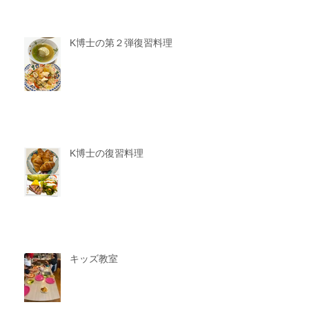
K博士の第２弾復習料理
K博士の復習料理
キッズ教室