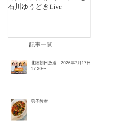
石川ゆうどきLive
送 15:42〜
川ゆうどきLiv
記事一覧
北陸朝日放送 2026年7月17日
17:30〜
男子教室