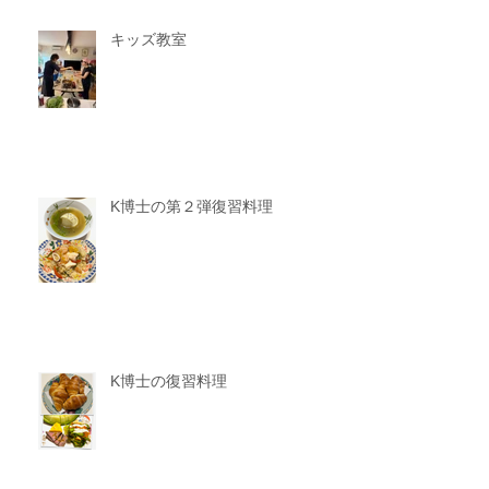
キッズ教室
K博士の第２弾復習料理
K博士の復習料理