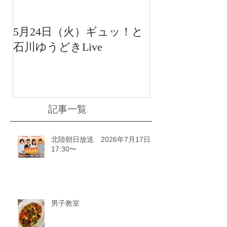
5月24日（火）ギュッ！と
12月22日（水
石川ゆうどきLive
送 15:42〜
川ゆうどきLiv
記事一覧
北陸朝日放送 2026年7月17日
17:30〜
男子教室