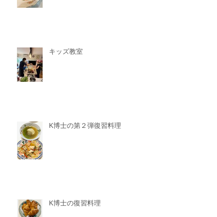
キッズ教室
K博士の第２弾復習料理
K博士の復習料理