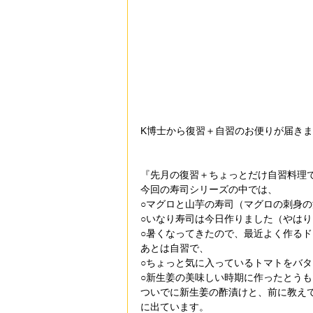
K博士から復習＋自習のお便りが届き
『先月の復習＋ちょっとだけ自習料理
今回の寿司シリーズの中では、
○マグロと山芋の寿司（マグロの刺身
○いなり寿司は今日作りました（やは
○暑くなってきたので、最近よく作る
あとは自習で、
○ちょっと気に入っているトマトをバ
○新生姜の美味しい時期に作ったとう
ついでに新生姜の酢漬けと、前に教え
に出ています。