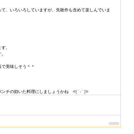
って、いろいろしていますが、失敗作も含めて楽しんでいま
ます。
す。
飯で美味しそう＾＾
パンチの効いた料理にしましょうかね　
ᕙ( ˙-˙ )ᕗ