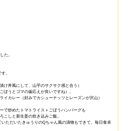
ました。
です。
の漬け丼風にして、山芋のサクサク感と合う）
りごぼうとゴマの歯応えが良いですね）。
ドライカレー（好みでカシューナッツとレーズンが沢山）
ターで炒めたトマトライス＋ごぼうハンバーグも
もろこしと新生姜の炊き込みご飯。
ていただいたきゅうりのQちゃん風の漬物もできて、毎日食卓