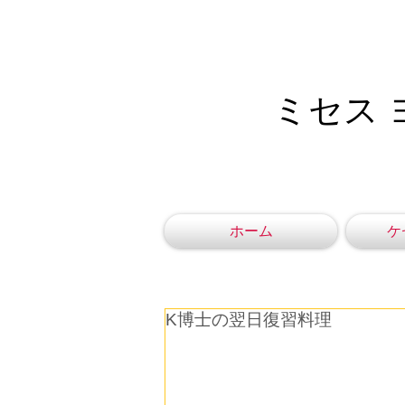
ミセス 
ホーム
ケ
K博士の翌日復習料理