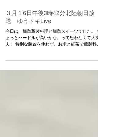
３月１6日午後3時42分北陸朝日放
送 ゆうドキLive
今日は、簡単薫製料理と簡単スイーツでした。 ち
ょっとハードルが高いかな。って思わなくて大丈
夫！ 特別な装置を使わず、お米と紅茶で薫製料理
を作りましょう。 ・鮭の薫製 ・スモークサーモン
のクリームパスタ ・スモークサーモンのサラダ
（スモークチーズのサラダでもgood!）...