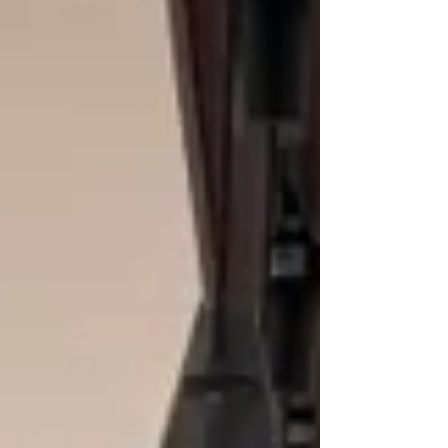
く好きに進んでいく男子教室でした。 7月17日
（金）北陸朝日放送で 涼しい料理のご提案を致し
ます＾＾/ その料理を試しに男子に作ってもらいま
した。 簡単、早い、美味しいの三拍子 これから打
ち合わせなのでどのメニュー表示になるか乞うご
期待★