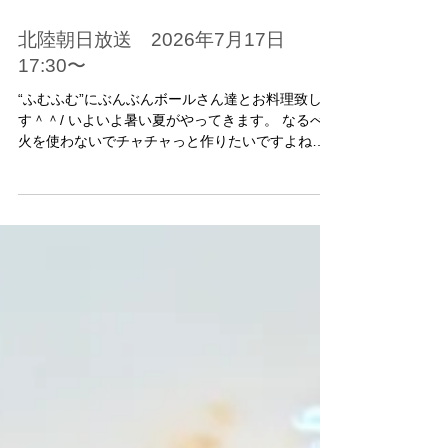
北陸朝日放送 2026年7月17日
17:30〜
“ふむふむ”にぶんぶんボールさん達とお料理致しま
す＾＾/ いよいよ暑い夏がやってきます。 なるべく
火を使わないでチャチャっと作りたいですよね。
そんな時にピッタリの 夏の簡単麺２種類を作りま
す。 男子教室でも作ってみたら 簡単で 美味しい！
と言ってもらったので これで行こう！と思った
メニューです。 それとデザート アイスクリームも
つくります。 うまくいくかなあ＾＾；