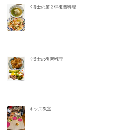
K博士の第２弾復習料理
K博士の復習料理
キッズ教室