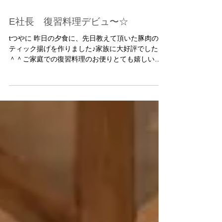
E社長 復習料理デビュ〜☆
tつやに 昨日の夕食に、先日教えて頂いた豚肉のス
ティック揚げを作りました♪家族に大好評でした。
＾＾ご家庭での復習料理のお便りとても嬉しい事
です \( ˆoˆ )/ つやが良く美味しそうにできていま
すね。 これからも作ってみよう！と、やる気にな
るメニューを考えますね。...