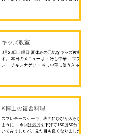
＾； 本日のメニューです ・ガパオライス ・
海老のチーズペンネ ・ガスパチョ風スープ
・クロックムッシュ 今、ちょこっと配膳のパ
ートに行っているS親方 ここでの盛り付けが
役立ってる！って感じるわ！！！ ＾＾どこに
役立つかわかりませんね＾＾； あー楽しかっ
キッズ教室
た。
8月23日土曜日 夏休みの元気なキッズ教室で
す。 本日のメニューは ・冷し中華 ・マフィ
ン ・チキンナゲット 冷し中華に使うきゅう
りの板ズリ。 この板ズリってどんな時にする
の？ そこは亀の甲より歳の甲＾＾ こんな感
じで作って行きます。 チキンナゲットのソー
スは秘伝のソース 美味しいから作ってみてく
ださいね。
K博士の復習料理
スフレチーズケーキ、表面にひびが入らない
ように、 今回は温度を下げて150度60分で焼
いてみましたが、見た目も良くなりました。