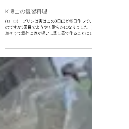
K博士の復習料理
(ロ_ロ) プリンは実はこの3日ほど毎日作っている
のですが3回目でようやく滑らかになりました（簡
単そうで意外に奥が深い...蒸し器で作ることにしま
した）。＾＾/ さすが研究者！ この休みに、つい
でに作ったのはリング型になっているのはブラウ
ニー（ドライフルーツ入り）と、昼食...