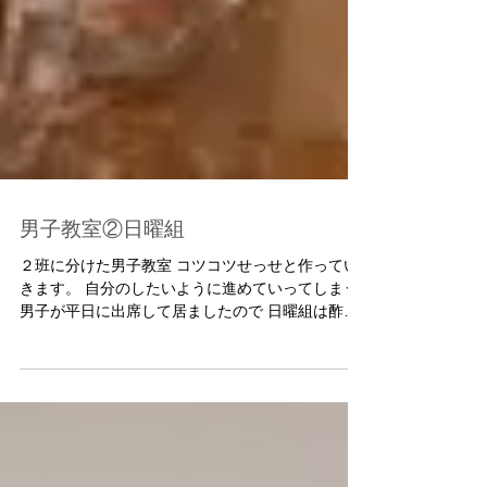
男子教室②日曜組
２班に分けた男子教室 コツコツせっせと作ってい
きます。 自分のしたいように進めていってしまう
男子が平日に出席して居ましたので 日曜組は酢ー
ーいすい＾＾ でも新人のM若頭さんが 『している
ことが全くわかりません^^;』 あら〜ごめんなさい
ね。 そうしたら皆さんから...