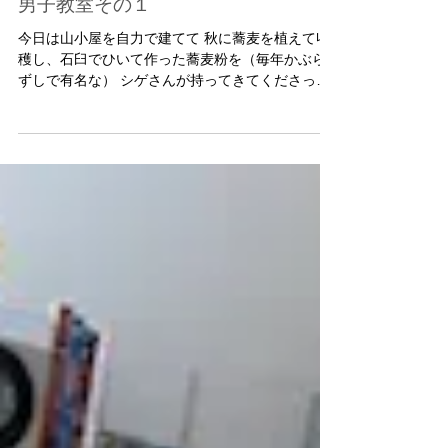
男子教室その１
今日は山小屋を自力で建てて 秋に蕎麦を植えて収
穫し、石臼でひいて作った蕎麦粉を（毎年かぶら
ずしで有名な） シゲさんが持ってきてくださった
ので 蕎麦を打ちと ガレットを作ってみました。 ・
蕎麦 ・天婦羅 ・そばつゆ ・鶏の鴨ロース風 ・蕎
麦粉のガレット...