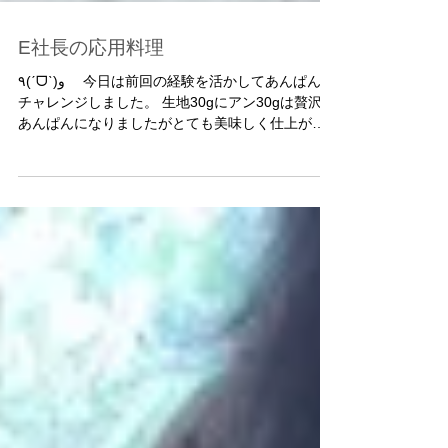
E社長の応用料理
٩(ˊᗜˋ)و 今日は前回の経験を活かしてあんぱんに
チャレンジしました。 生地30gにアン30gは贅沢な
あんぱんになりましたがとても美味しく仕上がり
ました。 ＾＾b おー 素晴らしい！ 照りも付い
て出来上がりも綺麗ですね。 カフェオレにポテト
サラダ ...