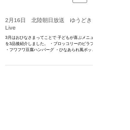
2月16日 北陸朝日放送 ゆうどき
Live
3月はおひなさまってことで 子どもが喜ぶメニュー
を3品後紹介しました。 ・ブロッコリーのピラフ
・フワフワ豆腐ハンバーグ ・ひなあられ風ポップ
コーン 詳しい材料は 北陸朝日放送のホームページ
https://www.hab.co.jp/yudoki/?p=4946...