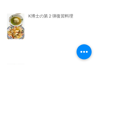
K博士の第２弾復習料理
K博士の復習料理
キッズ教室