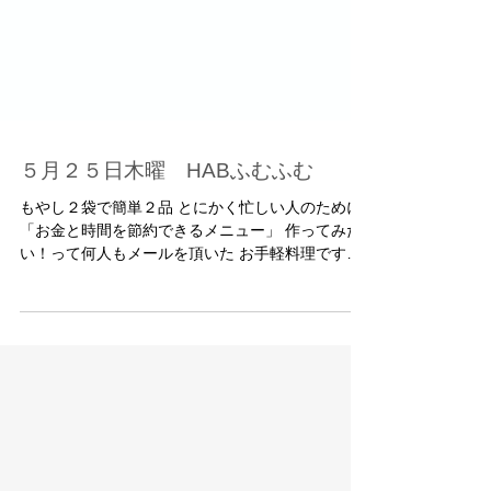
５月２５日木曜 HABふむふむ
もやし２袋で簡単２品 とにかく忙しい人のために
「お金と時間を節約できるメニュー」 作ってみた
い！って何人もメールを頂いた お手軽料理です。
詳しい作り方はHABのふむふむをごらんください
ね！ ↓ https://www.hab.co.jp/fumufumu/past_bro...