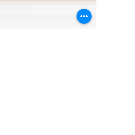
HAB ふむふむ 18:15-19:00
思わず「ふむふむ」と言いたくなるような石川の
情報をまるっとお届け！ 木曜日にちょっとの隙間
時短料理をお届けいたします。 パッと始まって、
パパッと作って パッと終わっちゃうんで 目を凝ら